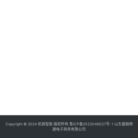
仓
库
物
流
质
量
管
理
智
能
产
品
联
Copyright © 2024 机族智能 版权所有
鲁ICP备2023046027号-1
山东鑫融物
系
建电子商务有限公司
我