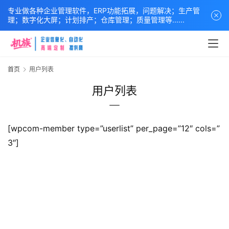
页
专业做各种企业管理软件，ERP功能拓展，问题解决；生产管
理；数字化大屏；计划排产；仓库管理；质量管理等......
关
于
我
首页
用户列表
们
用户列表
生
产
管
[wpcom-member type=”userlist” per_page=”12″ cols=”
理
3″]
订
单
排
产